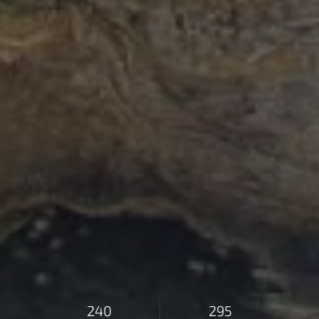
240
295